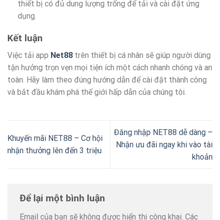
thiết bị có đủ dung lượng trống để tải và cài đặt ứng
dụng.
Kết luận
Việc tải app
Net88
trên thiết bị cá nhân sẽ giúp người dùng
tận hưởng trọn vẹn mọi tiện ích một cách nhanh chóng và an
toàn. Hãy làm theo đúng hướng dẫn để cài đặt thành công
và bắt đầu khám phá thế giới hấp dẫn của chúng tôi.
Đăng nhập NET88 dễ dàng –
Khuyến mãi NET88 – Cơ hội
Nhận ưu đãi ngay khi vào tài
nhận thưởng lên đến 3 triệu
khoản
Để lại một bình luận
Email của bạn sẽ không được hiển thị công khai.
Các