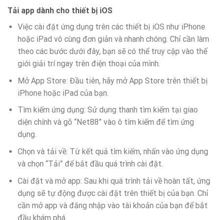
Tải app dành cho thiết bị iOS
Việc cài đặt ứng dụng trên các thiết bị iOS như iPhone
hoặc iPad vô cùng đơn giản và nhanh chóng. Chỉ cần làm
theo các bước dưới đây, bạn sẽ có thể truy cập vào thế
giới giải trí ngay trên điện thoại của mình.
Mở App Store: Đầu tiên, hãy mở App Store trên thiết bị
iPhone hoặc iPad của bạn.
Tìm kiếm ứng dụng: Sử dụng thanh tìm kiếm tại giao
diện chính và gõ “Net88” vào ô tìm kiếm để tìm ứng
dụng.
Chọn và tải về: Từ kết quả tìm kiếm, nhấn vào ứng dụng
và chọn “Tải” để bắt đầu quá trình cài đặt.
Cài đặt và mở app: Sau khi quá trình tải về hoàn tất, ứng
dụng sẽ tự động được cài đặt trên thiết bị của bạn. Chỉ
cần mở app và đăng nhập vào tài khoản của bạn để bắt
đầu khám phá.