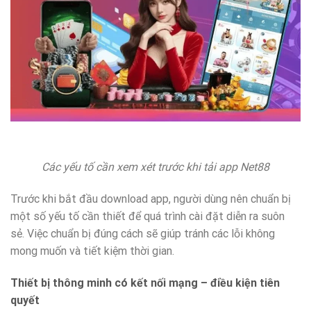
Các yếu tố cần xem xét trước khi tải app Net88
Trước khi bắt đầu download app, người dùng nên chuẩn bị
một số yếu tố cần thiết để quá trình cài đặt diễn ra suôn
sẻ. Việc chuẩn bị đúng cách sẽ giúp tránh các lỗi không
mong muốn và tiết kiệm thời gian.
Thiết bị thông minh có kết nối mạng – điều kiện tiên
quyết