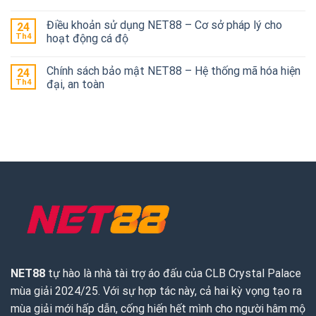
Điều khoản sử dụng NET88 – Cơ sở pháp lý cho
24
Th4
hoạt động cá độ
Chính sách bảo mật NET88 – Hệ thống mã hóa hiện
24
Th4
đại, an toàn
NET88
tự hào là nhà tài trợ áo đấu của CLB Crystal Palace
mùa giải 2024/25. Với sự hợp tác này, cả hai kỳ vọng tạo ra
mùa giải mới hấp dẫn, cống hiến hết mình cho người hâm mộ