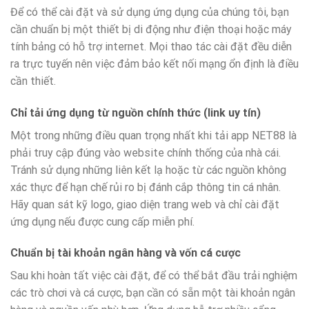
Để có thể cài đặt và sử dụng ứng dụng của chúng tôi, bạn
cần chuẩn bị một thiết bị di động như điện thoại hoặc máy
tính bảng có hỗ trợ internet. Mọi thao tác cài đặt đều diễn
ra trực tuyến nên việc đảm bảo kết nối mạng ổn định là điều
cần thiết.
Chỉ tải ứng dụng từ nguồn chính thức (link uy tín)
Một trong những điều quan trọng nhất khi tải app NET88 là
phải truy cập đúng vào website chính thống của nhà cái.
Tránh sử dụng những liên kết lạ hoặc từ các nguồn không
xác thực để hạn chế rủi ro bị đánh cắp thông tin cá nhân.
Hãy quan sát kỹ logo, giao diện trang web và chỉ cài đặt
ứng dụng nếu được cung cấp miễn phí.
Chuẩn bị tài khoản ngân hàng và vốn cá cược
Sau khi hoàn tất việc cài đặt, để có thể bắt đầu trải nghiệm
các trò chơi và cá cược, bạn cần có sẵn một tài khoản ngân