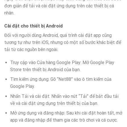
đơn giản để tải và cài đặt ứng dụng trên các thiết bị cá
nhân.
Cài đặt cho thiết bị Android
Đối với người dùng Android, quá trình cài đặt app cũng
tương tự như trên iOS, nhưng có một số bước khác biệt để
tải từ các nguồn bên ngoài.
Truy cập vào Cửa hàng Google Play: Mở Google Play
Store trên thiết bị Android của bạn.
Tìm kiếm ứng dụng: Gõ “Net88” vào ô tìm kiếm của
Google Play.
Nhấn Tải và cài đặt: Nhấn vào nút “Tải” để bắt đầu tải
về và cài đặt ứng dụng trên thiết bị của bạn.
Mở ứng dụng và đăng nhập: Sau khi cài đặt hoàn tất, mở
app và đăng nhập để tham gia các trò chơi và cá cược.