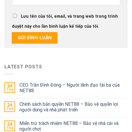
Lưu tên của tôi, email, và trang web trong trình
duyệt này cho lần bình luận kế tiếp của tôi.
LATEST POSTS
CEO Trần Đình Đông – Người lãnh đạo tài ba của
24
Th4
NET88
Chính sách bản quyền NET88 – Bảo vệ quyền lợi
24
Th4
người dùng và nhà phát triển
Miễn trừ trách nhiệm NET88 – Bảo vệ nhà cái và
24
Th4
người chơi