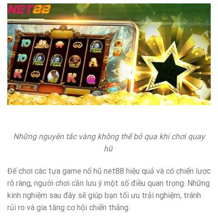
Những nguyên tắc vàng không thể bỏ qua khi chơi quay
hũ
Để chơi các tựa game nổ hũ net88 hiệu quả và có chiến lược
rõ ràng, người chơi cần lưu ý một số điều quan trọng. Những
kinh nghiệm sau đây sẽ giúp bạn tối ưu trải nghiệm, tránh
rủi ro và gia tăng cơ hội chiến thắng.