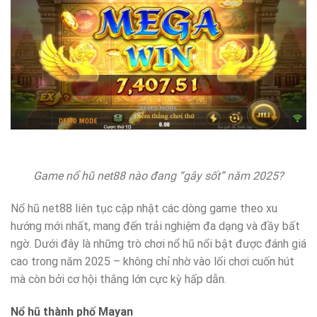
Game nổ hũ net88 nào đang “gây sốt” năm 2025?
Nổ hũ net88 liên tục cập nhật các dòng game theo xu
hướng mới nhất, mang đến trải nghiệm đa dạng và đầy bất
ngờ. Dưới đây là những trò chơi nổ hũ nổi bật được đánh giá
cao trong năm 2025 – không chỉ nhờ vào lối chơi cuốn hút
mà còn bởi cơ hội thắng lớn cực kỳ hấp dẫn.
Nổ hũ thành phố Mayan