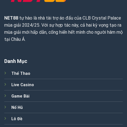
NET88
tự hào là nhà tài trợ áo đấu của CLB Crystal Palace
mùa giải 2024/25. Với sự hợp tác này, cả hai kỳ vọng tạo ra
mùa giải mới hấp dẫn, cống hiến hết mình cho người hâm mộ
tại Châu Á.
Danh Mục
Thể Thao
Live Casino
Game Bài
Nổ Hũ
Lô Đề