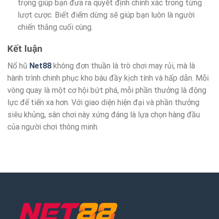
trọng giúp bạn đưa ra quyết định chính xác trong từng
lượt cược. Biết điểm dừng sẽ giúp bạn luôn là người
chiến thắng cuối cùng.
Kết luận
Nổ hũ
Net88
không đơn thuần là trò chơi may rủi, mà là
hành trình chinh phục kho báu đầy kịch tính và hấp dẫn. Mỗi
vòng quay là một cơ hội bứt phá, mỗi phần thưởng là động
lực để tiến xa hơn. Với giao diện hiện đại và phần thưởng
siêu khủng, sân chơi này xứng đáng là lựa chọn hàng đầu
của người chơi thông minh.