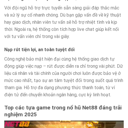
Với đội ngũ hỗ trợ trực tuyến sẵn sàng giải đáp thắc mắc
và xử lý sự cố nhanh chóng. Dù bạn gặp vấn đề về kỹ thuật
hay giao dịch, nhân viên tư vấn sẽ hỗ trợ nhiệt tình và kịp
thời. Ngoài ra, hệ thống còn tích hợp live chat giúp kết nối
với tư vấn viên chỉ trong vài giây.
Nạp rút tiện lợi, an toàn tuyệt đối
Công nghệ bảo mật hiện đại cùng hệ thống giao dịch tự
động giúp việc nạp – rút được diễn ra chỉ trong vài phút. Dữ
liệu cá nhân và tài chính của người chơi luôn được bảo vệ ở
mức cao nhất, tạo sự an tâm tuyệt đối trong suốt quá trình
tham gia. Hỗ trợ đa dạng phương thức thanh toán, từ ví
điện tử đến chuyển khoản ngân hàng, cực kỳ linh hoạt.
Top các tựa game trong nổ hũ Net88 đáng trải
nghiệm 2025