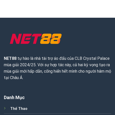
NET88
tự hào là nhà tài trợ áo đấu của CLB Crystal Palace
mùa giải 2024/25. Với sự hợp tác này, cả hai kỳ vọng tạo ra
mùa giải mới hấp dẫn, cống hiến hết mình cho người hâm mộ
tại Châu Á.
Danh Mục
Thể Thao